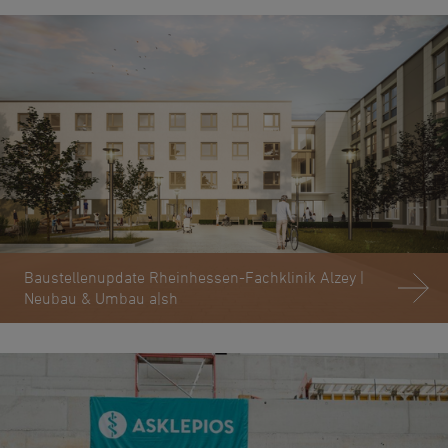
Baustellenupdate Rheinhessen-Fachklinik Alzey |
Neubau & Umbau a|sh