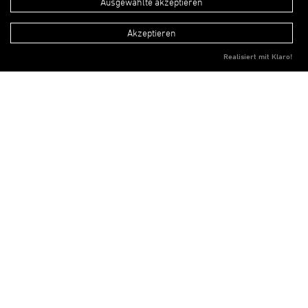
Bildungszentrum
Ausgewählte akzeptieren
Akzeptieren
West Ludwigsburg
Realisiert mit Klaro!
Schulische und öffentliche Nutzung
vereint. Ein offener Schulcampus ist
das Herz der gesamten Anlage – die
Grüne Mitte. Der Wettbewerb umfasst
die Planung für den Neubau mit 5-
zügiger Realschule und Gymnasium
mit Ganztagesbereich Mensa und
Schulhofflächen, die
Neustrukturierung der Stadtteil- und
Schulbibliothek sowie eine teilbare