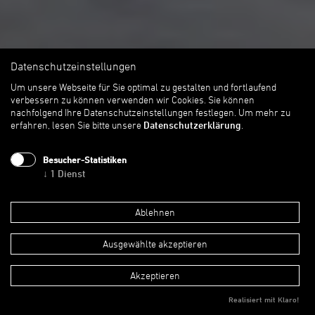
Datenschutzeinstellungen
Um unsere Webseite für Sie optimal zu gestalten und fortlaufend
verbessern zu können verwenden wir Cookies. Sie können
nachfolgend Ihre Datenschutzeinstellungen festlegen.
Um mehr zu
erfahren, lesen Sie bitte unsere
Datenschutzerklärung
.
Besucher-Statistiken
↓
1
Dienst
Ablehnen
Erweiterung Verwaltungs- und Schulungsgebäude
IHK Erfurt
Ausgewählte akzeptieren
Akzeptieren
Realisiert mit Klaro!
Der Entwurf von a|sh architekten sieht