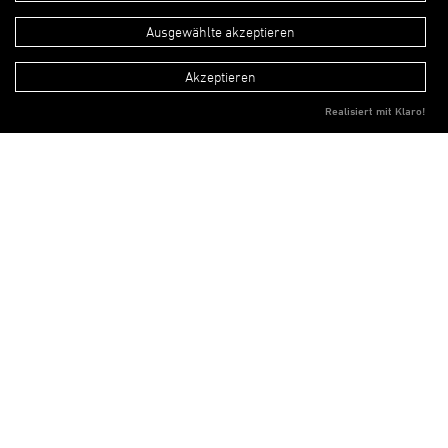
Kinderhaus am
Ausgewählte akzeptieren
Akzeptieren
RheinMoselCampu
Realisiert mit Klaro!
s Koblenz
Für den Neubau des hochschulnahen
Kinderhauses wurde im August 2009
ein Wettbewerbsverfahren
durchgeführt. a|sh architekten
erhielten den 1. Preis und wurden
gemäß der Empfehlung des
Preisgerichtes mit der Planung der