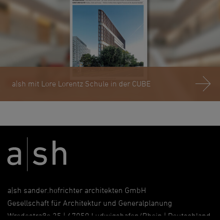
a|sh mit Lore Lorentz Schule in der CUBE
a|sh sander.hofrichter architekten GmbH
Gesellschaft für Architektur und Generalplanung
Wredestraße 35 | 67059 Ludwigshafen/Rhein | Deutschland