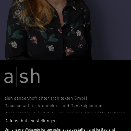
a|sh sander.hofrichter architekten GmbH
Gesellschaft für Architektur und Generalplanung
Wredestraße 35 | 67059 Ludwigshafen/Rhein | Deutschland
Datenschutzeinstellungen
T.
+49 621 58632-0
|
info
@
a-sh.de
Um unsere Webseite für Sie optimal zu gestalten und fortlaufend